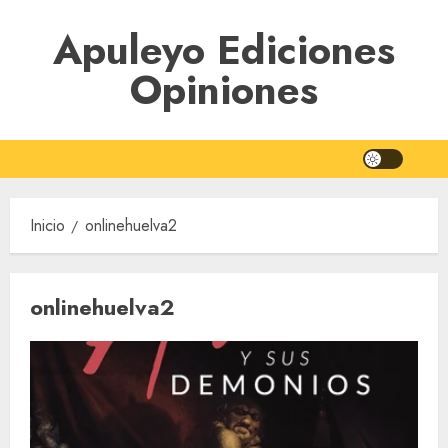
Saltar
Apuleyo Ediciones
al
contenido
Opiniones
Inicio
onlinehuelva2
onlinehuelva2